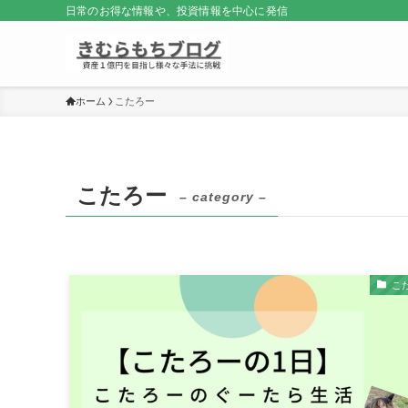
日常のお得な情報や、投資情報を中心に発信
ホーム
こたろー
こたろー
– category –
こ