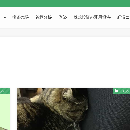
投資の話
銘柄分析
副業
株式投資の運用報告
経済ニ
たろー
こたろ