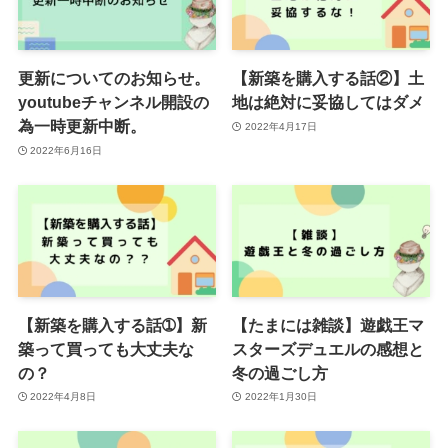
更新についてのお知らせ。
【新築を購入する話②】土
youtubeチャンネル開設の
地は絶対に妥協してはダメ
為一時更新中断。
2022年4月17日
2022年6月16日
【新築を購入する話➀】新
【たまには雑談】遊戯王マ
築って買っても大丈夫な
スターズデュエルの感想と
の？
冬の過ごし方
2022年4月8日
2022年1月30日