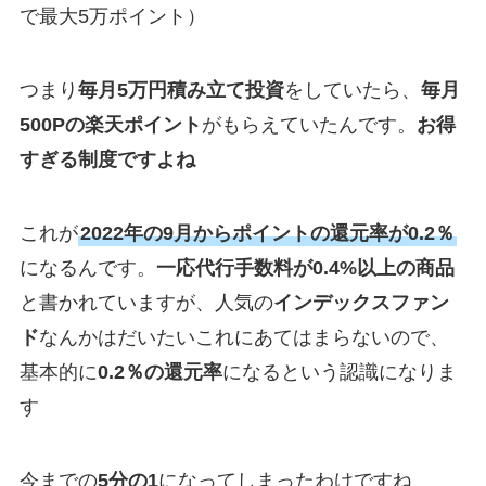
で最大5万ポイント）
つまり
毎月5万円積み立て投資
をしていたら、
毎月
500Pの楽天ポイント
がもらえていたんです。
お得
すぎる制度ですよね
これが
2022年の9月からポイントの還元率が0.2％
になるんです。
一応代行手数料が0.4%以上の商品
と書かれていますが、人気の
インデックスファン
ド
なんかはだいたいこれにあてはまらないので、
基本的に
0.2％の還元率
になるという認識になりま
す
今までの
5分の1
になってしまったわけですね